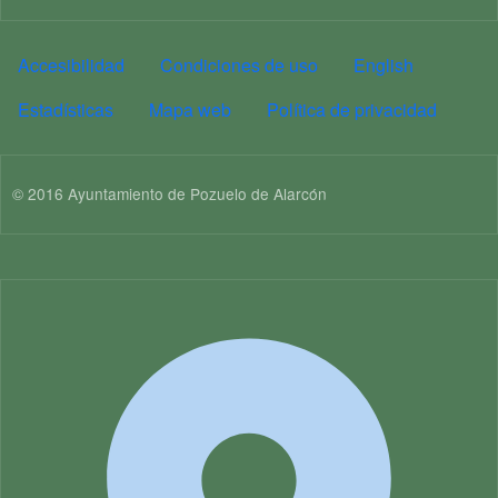
PIE DE PÁGINA MA
Accesibilidad
Condiciones de uso
English
Estadísticas
Mapa web
Política de privacidad
© 2016 Ayuntamiento de Pozuelo de Alarcón