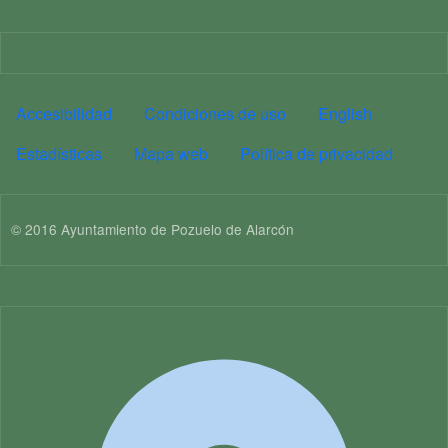
Imagen
PIE DE PÁGINA MA
Accesibilidad
Condiciones de uso
English
Estadísticas
Mapa web
Política de privacidad
© 2016 Ayuntamiento de Pozuelo de Alarcón