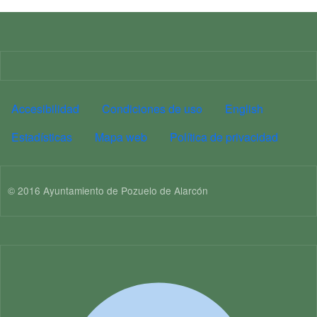
Imagen
PIE DE PÁGINA MA
Accesibilidad
Condiciones de uso
English
Estadísticas
Mapa web
Política de privacidad
© 2016 Ayuntamiento de Pozuelo de Alarcón